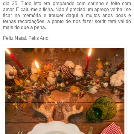
dia 25. Tudo isto era preparado com carinho e feito com
amor. E caiu-me a ficha. Não é preciso um apreço verbal: se
ficar na memória e trouxer daqui a muitos anos boas e
ternas recordações, a ponto de nos fazer sorrir, terá valido
mais do que a pena.
Feliz Natal. Feliz Ano.