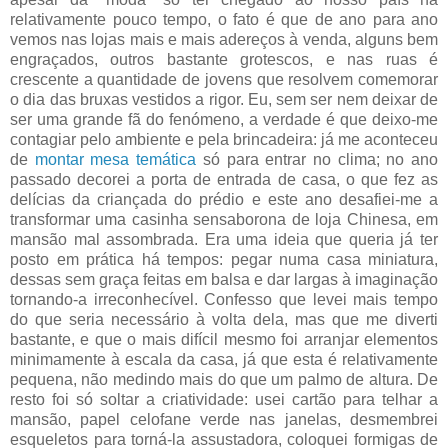
relativamente pouco tempo, o fato é que de ano para ano
vemos nas lojas mais e mais adereços à venda, alguns bem
engraçados, outros bastante grotescos, e nas ruas é
crescente a quantidade de jovens que resolvem comemorar
o dia das bruxas vestidos a rigor. Eu, sem ser nem deixar de
ser uma grande fã do fenómeno, a verdade é que deixo-me
contagiar pelo ambiente e pela brincadeira: já me aconteceu
de
montar mesa temática
só para entrar no clima; no ano
passado decorei a porta de entrada de casa, o que fez as
delícias da criançada do prédio e este ano desafiei-me a
transformar uma casinha sensaborona de loja Chinesa, em
mansão mal assombrada. Era uma ideia que queria já ter
posto em prática há tempos: pegar numa casa miniatura,
dessas sem graça feitas em balsa e dar largas à imaginação
tornando-a irreconhecível. Confesso que levei mais tempo
do que seria necessário à volta dela, mas que me diverti
bastante, e que o mais difícil mesmo foi arranjar elementos
minimamente à escala da casa, já que esta é relativamente
pequena, não medindo mais do que um palmo de altura. De
resto foi só soltar a criatividade: usei cartão para telhar a
mansão, papel celofane verde nas janelas, desmembrei
esqueletos para torná-la assustadora, coloquei formigas de