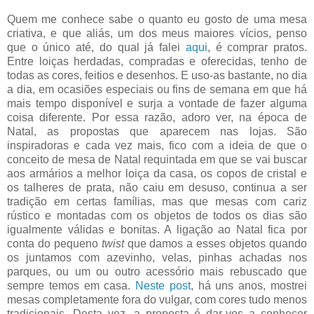
Quem me conhece sabe o quanto eu gosto de uma mesa
criativa, e que aliás, um dos meus maiores vícios, penso
que o único até, do qual já falei
aqui
, é comprar pratos.
Entre loiças herdadas, compradas e oferecidas, tenho de
todas as cores, feitios e desenhos. E uso-as bastante, no dia
a dia, em ocasiões especiais ou fins de semana em que há
mais tempo disponível e surja a vontade de fazer alguma
coisa diferente. Por essa razão, adoro ver, na época de
Natal, as propostas que aparecem nas lojas. São
inspiradoras e cada vez mais, fico com a ideia de que o
conceito de mesa de Natal requintada em que se vai buscar
aos armários a melhor loiça da casa, os copos de cristal e
os talheres de prata, não caiu em desuso, continua a ser
tradição em certas famílias, mas que mesas com cariz
rústico e montadas com os objetos de todos os dias são
igualmente válidas e bonitas. A ligação ao Natal fica por
conta do pequeno
twist
que damos a esses objetos quando
os juntamos com azevinho, velas, pinhas achadas nos
parques, ou um ou outro acessório mais rebuscado que
sempre temos em casa.
Neste post
, há uns anos, mostrei
mesas completamente fora do vulgar, com cores tudo menos
tradicionais. Desta vez, a proposta é dar-vos a conhecer