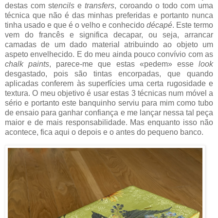
destas com st
encils
e
transfers
, coroando o todo com uma
técnica que não é das minhas preferidas e portanto nunca
tinha usado e que é o velho e conhecido
décapé
. Este termo
vem do francês e significa decapar, ou seja, arrancar
camadas de um dado material atribuindo ao objeto um
aspeto envelhecido. E do meu ainda pouco convívio com as
chalk paints
, parece-me que estas «pedem» esse
look
desgastado, pois são tintas encorpadas, que quando
aplicadas conferem às superfícies uma certa rugosidade e
textura. O meu objetivo é usar estas 3 técnicas num móvel a
sério e portanto este banquinho serviu para mim como tubo
de ensaio para ganhar confiança e me lançar nessa tal peça
maior e de mais responsabilidade. Mas enquanto isso não
acontece, fica aqui o depois e o antes do pequeno banco.