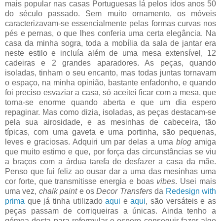
mais popular nas casas Portuguesas lá pelos idos anos 50
do século passado. Sem muito ornamento, os móveis
caracterizavam-se essencialmente pelas formas curvas nos
pés e pernas, o que lhes conferia uma certa elegância. Na
casa da minha sogra, toda a mobília da sala de jantar era
neste estilo e incluía além de uma mesa extensível, 12
cadeiras e 2 grandes aparadores. As peças, quando
isoladas, tinham o seu encanto, mas todas juntas tornavam
o espaço, na minha opinião, bastante enfadonho, e quando
foi preciso esvaziar a casa, só aceitei ficar com a mesa, que
torna-se enorme quando aberta e que um dia espero
repaginar. Mas como dizia, isoladas, as peças destacam-se
pela sua airosidade, e as mesinhas de cabeceira, tão
típicas, com uma gaveta e uma portinha, são pequenas,
leves e graciosas. Adquiri um par delas a uma
blog
amiga
que muito estimo e que, por força das circunstâncias se viu
a braços com a árdua tarefa de desfazer a casa da mãe.
Penso que fui feliz ao ousar dar a uma das mesinhas uma
cor forte, que transmitisse energia e boas
vibes
. Usei mais
uma vez,
chalk
paint
e os
Decor Transfers
da
Redesign with
prima
que já tinha utilizado
aqui
e
aqui
, são versáteis e as
peças passam de corriqueiras a únicas. Ainda tenho a
gémea desta para reformular e espero conseguir fazer algo