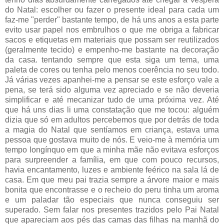
do Natal: escolher ou fazer o presente ideal para cada um
faz-me "perder" bastante tempo, de há uns anos a esta parte
evito usar papel nos embrulhos o que me obriga a fabricar
sacos e etiquetas em materiais que possam ser reutilizados
(geralmente tecido) e empenho-me bastante na decoração
da casa. tentando sempre que esta siga um tema, uma
paleta de cores ou tenha pelo menos coerência no seu todo.
Já várias vezes apanhei-me a pensar se este esforço vale a
pena, se terá sido alguma vez apreciado e se não deveria
simplificar e até mecanizar tudo de uma próxima vez. Até
que há uns dias li uma constatação que me tocou: alguém
dizia que só em adultos percebemos que por detrás de toda
a magia do Natal que sentíamos em criança, estava uma
pessoa que gostava muito de nós. E veio-me à memória um
tempo longínquo em que a minha mãe não evitava esforços
para surpreender a família, em que com pouco recursos,
havia encantamento, luzes e ambiente feérico na sala lá de
casa. Em que meu pai trazia sempre a árvore maior e mais
bonita que encontrasse e o recheio do peru tinha um aroma
e um paladar tão especiais que nunca conseguiu ser
superado. Sem falar nos presentes trazidos pelo Pai Natal
que apareciam aos pés das camas das filhas na manhã do