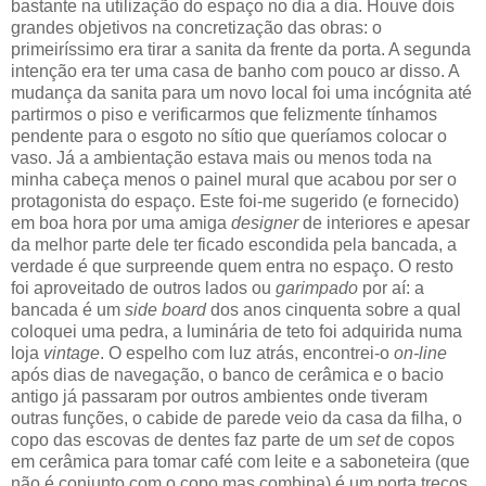
bastante na utilização do espaço no dia a dia. Houve dois
grandes objetivos na concretização das obras: o
primeiríssimo era tirar a sanita da frente da porta. A segunda
intenção era ter uma casa de banho com pouco ar disso. A
mudança da sanita para um novo local foi uma incógnita até
partirmos o piso e verificarmos que felizmente tínhamos
pendente para o esgoto no sítio que queríamos colocar o
vaso. Já a ambientação estava mais ou menos toda na
minha cabeça menos o painel mural que acabou por ser o
protagonista do espaço. Este foi-me sugerido (e fornecido)
em boa hora por uma amiga
designer
de interiores e apesar
da melhor parte dele ter ficado escondida pela bancada, a
verdade é que surpreende quem entra no espaço. O resto
foi aproveitado de outros lados ou
garimpado
por aí: a
bancada é um
side board
dos anos cinquenta sobre a qual
coloquei uma pedra, a luminária de teto foi adquirida numa
loja
vintage
. O espelho com luz atrás, encontrei-o
on-line
após dias de navegação, o banco de cerâmica e o bacio
antigo já passaram por outros ambientes onde tiveram
outras funções, o cabide de parede veio da casa da filha, o
copo das escovas de dentes faz parte de um
set
de copos
em cerâmica para tomar café com leite e a saboneteira (que
não é conjunto com o copo mas combina) é um porta trecos