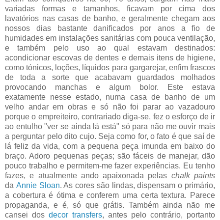
variadas formas e tamanhos, ficavam por cima dos
lavatórios nas casas de banho, e geralmente chegam aos
nossos dias bastante danificados por anos a fio de
humidades em instalações sanitárias com pouca ventilação,
e também pelo uso ao qual estavam destinados:
acondicionar escovas de dentes e demais itens de higiene,
como tónicos, loções, líquidos para gargarejar, enfim frascos
de toda a sorte que acabavam guardados molhados
provocando manchas e algum bolor. Este estava
exatamente nesse estado, numa casa de banho de um
velho andar em obras e só não foi parar ao vazadouro
porque o empreiteiro, contrariado diga-se, fez o esforço de ir
ao entulho "ver se ainda lá está" só para não me ouvir mais
a perguntar pelo dito cujo. Seja como for, o fato é que saí de
lá feliz da vida, com a pequena peça imunda em baixo do
braço. Adoro pequenas peças; são fáceis de manejar, dão
pouco trabalho e permitem-me fazer experiências. Eu tenho
fazes, e atualmente ando apaixonada pelas
chalk paints
da
Annie Sloan
. As cores são lindas, dispensam o primário,
a cobertura é ótima e conferem uma certa textura. Parece
propaganda, e é, só que grátis. Também ainda não me
cansei dos
decor transfers
, antes pelo contrário, portanto